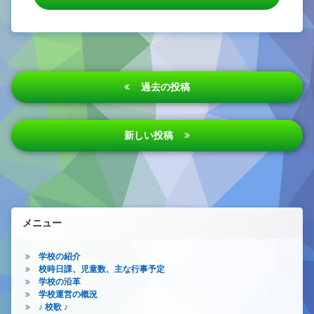
投
過去の投稿
稿
ナ
新しい投稿
ビ
ゲ
ー
シ
メニュー
ョ
ン
学校の紹介
校時日課、児童数、主な行事予定
学校の沿革
学校運営の概況
♪ 校歌 ♪