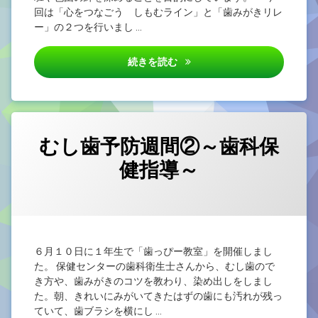
回は「心をつなごう しもむライン」と「歯みがきリレ
ー」の２つを行いまし …
第１回 エンジョイ！きずなリ
続きを読む
むし歯予防週間②～歯科保
健指導～
カテゴリー:
Posted on
Updated on
by
未
yougo
2026/06/25
2026/06/25
分
類
６月１０日に１年生で「歯っぴー教室」を開催しまし
た。 保健センターの歯科衛生士さんから、むし歯ので
き方や、歯みがきのコツを教わり、染め出しをしまし
た。朝、きれいにみがいてきたはずの歯にも汚れが残っ
ていて、歯ブラシを横にし …