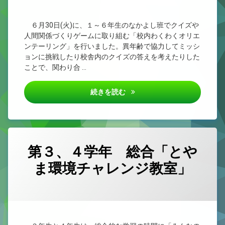
類
６月30日(火)に、１～６年生のなかよし班でクイズや
人間関係づくりゲームに取り組む「校内わくわくオリエ
ンテーリング」を行いました。異年齢で協力してミッシ
ョンに挑戦したり校舎内のクイズの答えを考えたりした
ことで、関わり合 …
なかよし班で協力！校内わくわ
続きを読む
第３、４学年 総合「とや
ま環境チャレンジ教室」
カテゴリー:
Posted on
Updated on
by
未
1nen
2026/06/29
2026/06/29
分
類