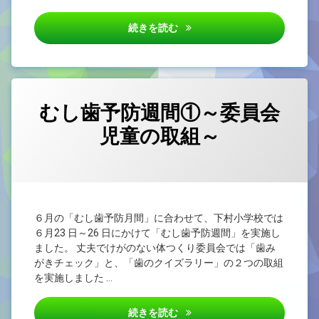
むし歯予防週間②～歯科保健指
続きを読む
むし歯予防週間①～委員会
児童の取組～
カテゴリー:
Posted on
by
未
yougo
2026/06/25
分
類
６月の「むし歯予防月間」に合わせて、下村小学校では
６月23 日～26 日にかけて「むし歯予防週間」を実施し
ました。 丈夫でけがのない体つくり委員会では「歯み
がきチェック」と、「歯のクイズラリー」の２つの取組
を実施しました …
むし歯予防週間①～委員会児童
続きを読む