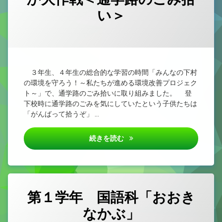
新型コロナウイルス感染症治癒報告書
い＞
小学校教育課程研究集会（県西部） 外国語活動・外国語
カテゴリー:
Posted on
Updated on
by
未
1nen
2026/07/09
2026/07/09
分
類
３年生、４年生の総合的な学習の時間「みんなの下村
の環境を守ろう！～私たちが進める環境改善プロジェク
ト～」で、通学路のごみ拾いに取り組みました。 登
下校時に通学路のごみを気にしていたという子供たちは
「がんばって拾うぞ」 …
第３、４学年 下村ぴかぴか大
続きを読む
第１学年 国語科「おおき
なかぶ」