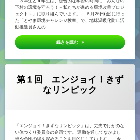
３年生と４年生は、総合的な学習の時間に「みんなの
下村の環境を守ろう！～私たちが進める環境改善プロジ
ェクト～」に取り組んでいます。 ６月26日(金)に行っ
た「とやま環境チャレンジ教室」で、地球温暖化防止活
動推進員さんの …
第３、４学年 総合「とやま環
続きを読む
第１回 エンジョイ！きず
なリンピック
カテゴリー:
Posted on
Updated on
by
未
yougo
2026/06/25
2026/06/26
分
類
「エンジョイ！きずなリンピック」は、丈夫でけがのな
い体つくり委員会の企画です。 運動を通してなかよし
班や色団の絆を深めることを目的にしています。 今