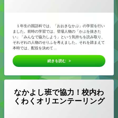
カテゴリー:
Posted on
Updated on
by
未
1nen
2026/07/02
2026/07/02
分
類
１年生の国語科では、「おおきなかぶ」の学習を行い
ました。前時の学習では、登場人物の「かぶを抜きた
い」「みんなで協力しよう」という気持ちを読み取り、
それぞれの人物のせりふを考えました。それを踏まえて
本時では、配役を決めて …
第１学年 国語科「おおきなか
続きを読む
なかよし班で協力！校内わ
くわくオリエンテーリング
カテゴリー:
Posted on
by
未
1nen
2026/07/02
分