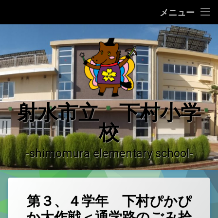
ホーム
メニュー
コ
学校の紹介
ン
テ
学校の沿革
ン
ツ
へ
学校運営の概況
ス
キ
♪ 校歌 ♪
射水市立 下村小学
ッ
プ
校
運用ガイドライン
登校許可証明書
-shimomura elementary school-
やっちーの紹介
下村小学校だより
第３、４学年 下村ぴかぴ
か大作戦＜通学路のごみ拾