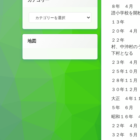
カテゴリー
８年 ４月 
證小学校を開
カテゴリー
１３年 下
２０年 ４月
２２年 町
地図
村、中沖村の
下村となる
２３年 ４月
２５年１０月
２８年１１月
３０年１２月 
大正 ４年１
５年 ６月 
昭和１６年 
２２年 ４月
３２年 ５月