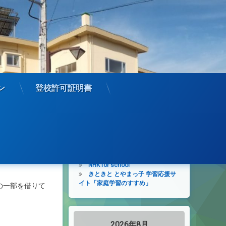
ン
登校許可証明書
学びを進めるサイト
学びを止めない未来の教室
子供の学び応援サイト
NHK for school
きときと とやまっ子 学習応援サ
イト「家庭学習のすすめ」
の一部を借りて
2026年8月