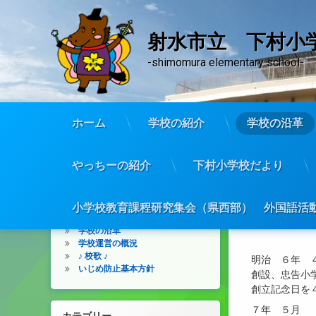
射水市立 下村小
-shimomura elementary school-
ホーム
学校の紹介
学校の沿革
コ
ン
やっちーの紹介
下村小学校だより
メニュー
テ
学校の
ン
ツ
学校の紹介
小学校教育課程研究集会（県西部） 外国語活動
校時日課、児童数、主な行事予定
へ
学校の沿革
ス
学校運営の概況
キ
♪ 校歌 ♪
明治 ６年 
ッ
いじめ防止基本方針
創設、忠告小
プ
創立記念日を
７年 ５月 