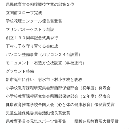
 県民体育大会相撲競技学童の部第２位
 玄関前スロープ完成
 学校花壇コンクール優良賞受賞
 マリンバオーケストラ創設
 創立１３０周年記念式典挙行
 下村っ子を守り育てる会結成
 パソコン整備事業（パソコン２４台設置）
 モニュメント・石造方位板設置（学校正門）
 グラウンド整備
 新市誕生に伴い、射水市下村小学校と改称
 小学校教育課程研究集会県西部保健部会（初年度）発表会
 小学校教育課程研究集会県西部保健部会（２年度）発表会
 健康教育推進学校全国大会（心と体の健康教育）優良賞受賞
 児童生徒保健委員会活動優良賞受賞
 県教育委員会元気スポーツ賞受賞 県版造形教育展大賞受賞