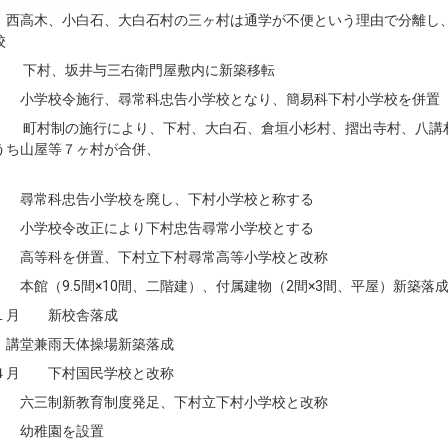
西高木、小白石、大白石村の三ヶ村は通学が不便という理由で分離し
校
村、坂井与三右衛門屋敷内に新築移転
 小学校令施行、尋常科忠告小学校となり、簡易科下村小学校を併置
村制の施行により、下村、大白石、倉垣小杉村、摺出寺村、八講
うち山屋等７ヶ村が合併、
 尋常科忠告小学校を廃し、下村小学校と称する
 小学校令改正により下村忠告尋常小学校とする
 高等科を併置、下村立下村尋常高等小学校と改称
本館（9.5間×10間、二階建）、付属建物（2間×3間、平屋）新築落
１月 新校舎落成
講堂兼雨天体操場新築落成
４月 下村国民学校と改称
 六三制新教育制度発足、下村立下村小学校と改称
 幼稚園を設置