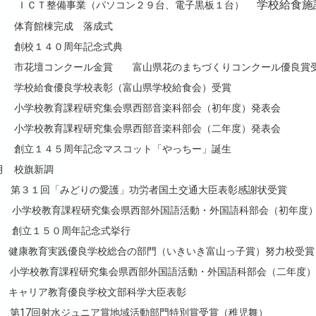
学校給食施
ＩＣＴ整備事業（パソコン２９台、電子黒板１台）
 体育館棟完成 落成式
 創校１４０周年記念式典
 市花壇コンクール金賞 富山県花のまちづくりコンクール優良賞
 学校給食優良学校表彰（富山県学校給食会）受賞
 小学校教育課程研究集会県西部音楽科部会（初年度）発表会
 小学校教育課程研究集会県西部音楽科部会（二年度）発表会
 創立１４５周年記念マスコット「やっちー」誕生
月 校旗新調
月 第３１回「みどりの愛護」功労者国土交通大臣表彰感謝状受賞
月 小学校教育課程研究集会県西部外国語活動・外国語科部会（初年度
月 創立１５０周年記念式挙行
月 健康教育実践優良学校総合の部門（いきいき富山っ子賞）努力校受賞
月 小学校教育課程研究集会県西部外国語活動・外国語科部会（二年度
月 キャリア教育優良学校文部科学大臣表彰
月 第17回射水ジュニア賞地域活動部門特別賞受賞（稚児舞）