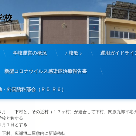
学校
学校運営の概況
♪ 校歌 ♪
運用ガイドライ
新型コロナウイルス感染症治癒報告書
沿革
・外国語科部会（Ｒ５ Ｒ６）
４月 下村と、その近村（１７ヶ村）が連合して下村、関原九郎平宅
学校と称する
４月１日とする
下村、広瀬恒二屋敷内に新築移転