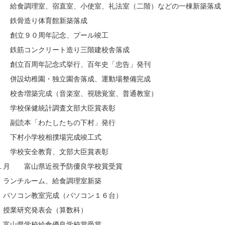
 給食調理室、宿直室、小使室、礼法室（二階）などの一棟新築落成
 鉄骨造り体育館新築落成
 創立９０周年記念、プール竣工
 鉄筋コンクリート造り三階建校舎落成
 創立百周年記念式挙行、百年史「忠告」発刊
 併設幼稚園・独立園舎落成、運動場整備完成
 校舎増築完成（音楽室、視聴覚室、普通教室）
 学校保健統計調査文部大臣賞表彰
 副読本「わたしたちの下村」発行
 下村小学校相撲場完成竣工式
 学校安全教育、文部大臣賞表彰
１月 富山県近視予防優良学校賞受賞
ランチルーム、給食調理室新築
パソコン教室完成（パソコン１６台）
授業研究発表会（算数科）
富山県学校給食優良学校賞受賞