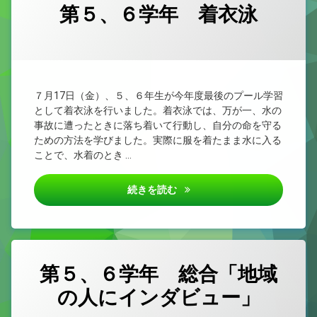
第５、６学年 着衣泳
カテゴリー:
Posted on
by
未
4nen
2026/07/22
分
類
７月17日（金）、５、６年生が今年度最後のプール学習
として着衣泳を行いました。着衣泳では、万が一、水の
事故に遭ったときに落ち着いて行動し、自分の命を守る
ための方法を学びました。実際に服を着たまま水に入る
ことで、水着のとき …
第５、６学年 着衣泳
続きを読む
第５、６学年 総合「地域
の人にインダビュー」