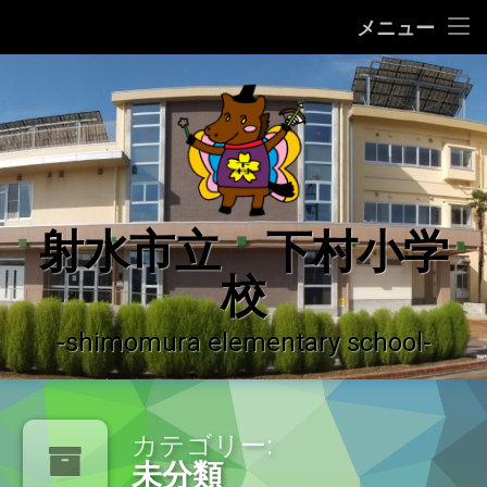
ホーム
メニュー
コ
学校の紹介
ン
テ
学校の沿革
ン
ツ
へ
学校運営の概況
ス
キ
♪ 校歌 ♪
射水市立 下村小学
ッ
プ
校
運用ガイドライン
登校許可証明書
-shimomura elementary school-
やっちーの紹介
カテゴリー:
下村小学校だより
未分類