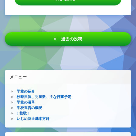
投
過去の投稿
稿
ナ
ビ
ゲ
メニュー
ー
シ
学校の紹介
校時日課、児童数、主な行事予定
ョ
学校の沿革
学校運営の概況
ン
♪ 校歌 ♪
いじめ防止基本方針