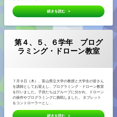
７月14日 こども防犯教室
続きを読む
第４、５、６学年 プログ
ラミング・ドローン教室
カテゴリー:
Posted on
by
未
4nen
2026/07/10
分
類
７月９日（木）、富山県立大学の教授と大学生の皆さん
を講師としてお迎えし、プログラミング・ドローン教室
を行いました。子供たちはグループに分かれ、ドローン
の操作やプログラミングに挑戦しました。 タブレット
をコントローラーとし …
第４、５、６学年 プログラミ
続きを読む