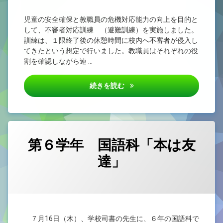
児童の安全確保と教職員の危機対応能力の向上を目的と
して、不審者対応訓練 （避難訓練）を実施しました。
訓練は、１限終了後の休憩時間に校内へ不審者が侵入し
てきたという想定で行いました。教職員はそれぞれの役
割を確認しながら連 …
７月16日 避難訓練（不審者
続きを読む
第６学年 国語科「本は友
達」
カテゴリー:
Posted on
by
未
5nen
2026/07/16
分
類
７月16日（木）、学校司書の先生に、６年の国語科で