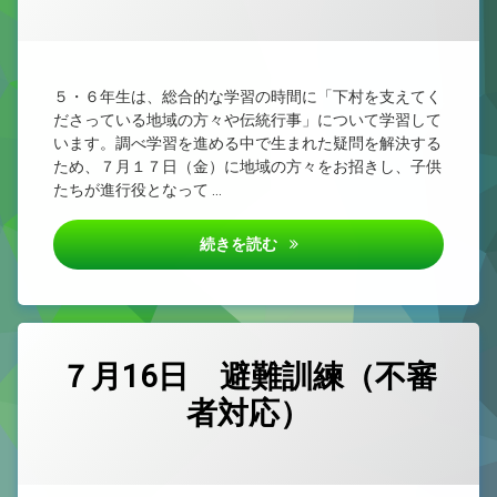
カテゴリー:
Posted on
Updated on
by
未
4nen
2026/07/22
2026/07/22
分
類
５・６年生は、総合的な学習の時間に「下村を支えてく
ださっている地域の方々や伝統行事」について学習して
います。調べ学習を進める中で生まれた疑問を解決する
ため、７月１７日（金）に地域の方々をお招きし、子供
たちが進行役となって …
第５、６学年 総合「地域の人
続きを読む
７月16日 避難訓練（不審
者対応）
カテゴリー:
Posted on
by
未
admin
2026/07/16
分
類