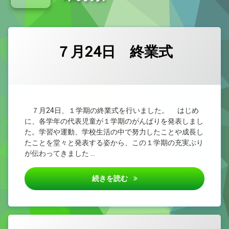
新型コロナウイルス感染症治癒報告書
小学校教育課程研究集会（県西部） 外国語活動・外国語
７月24日 終業式
カテゴリー:
Posted on
by
未
admin
2026/07/24
分
類
７月24日、１学期の終業式を行いました。 はじめ
に、各学年の代表児童が１学期のがんばりを発表しまし
た。学習や運動、学校生活の中で努力したことや成長し
たことを堂々と発表する姿から、この１学期の充実ぶり
が伝わってきました …
７月24日 終業式
続きを読む