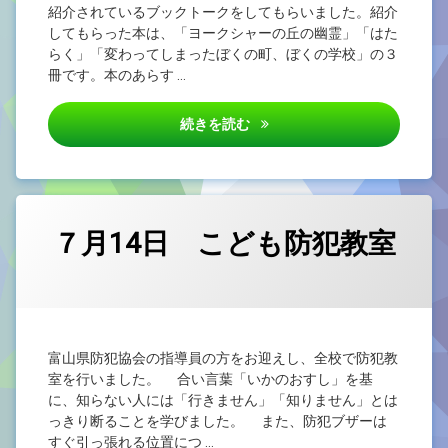
紹介されているブックトークをしてもらいました。紹介
してもらった本は、「ヨークシャーの丘の幽霊」「はた
らく」「変わってしまったぼくの町、ぼくの学校」の３
冊です。本のあらす …
第６学年 国語科「本は友達」
続きを読む
７月14日 こども防犯教室
カテゴリー:
Posted on
by
未
admin
2026/07/14
分
類
富山県防犯協会の指導員の方をお迎えし、全校で防犯教
室を行いました。 合い言葉「いかのおすし」を基
に、知らない人には「行きません」「知りません」とは
っきり断ることを学びました。 また、防犯ブザーは
すぐ引っ張れる位置につ …