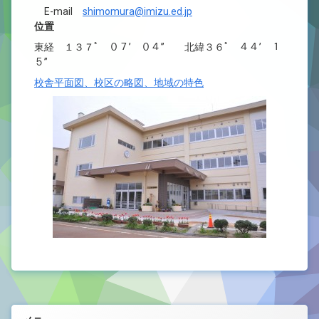
E-mail
shimomura@imizu.ed.jp
位置
東経 １３７ﾟ ０７’ ０４” 北緯３６ﾟ ４４’ １
５”
校舎平面図、校区の略図、地域の特色