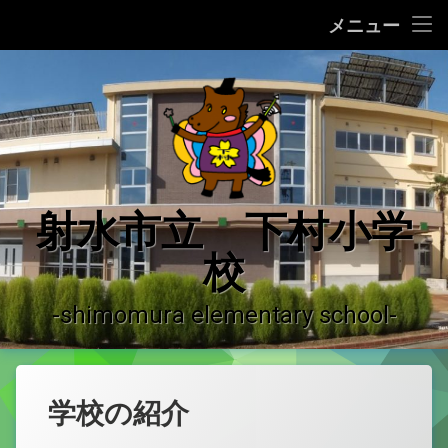
ホーム
メニュー
コ
学校の紹介
ン
テ
学校の沿革
ン
ツ
へ
学校運営の概況
ス
キ
♪ 校歌 ♪
射水市立 下村小学
ッ
プ
校
運用ガイドライン
登校許可証明書
-shimomura elementary school-
やっちーの紹介
下村小学校だより
学校の紹介