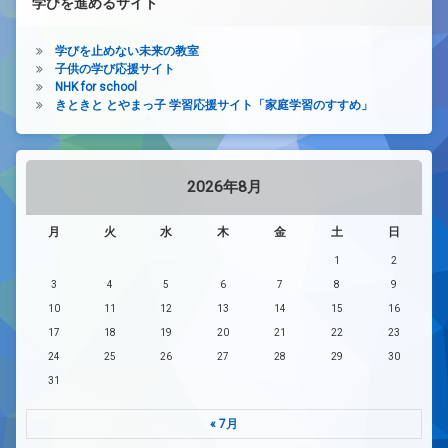
学びを進めるサイト
学びを止めない未来の教室
子供の学び応援サイト
NHK for school
きときと とやまっ子 学習応援サイト「家庭学習のすすめ」
2026年8月
月
火
水
木
金
土
日
1
2
3
4
5
6
7
8
9
10
11
12
13
14
15
16
17
18
19
20
21
22
23
24
25
26
27
28
29
30
31
« 7月