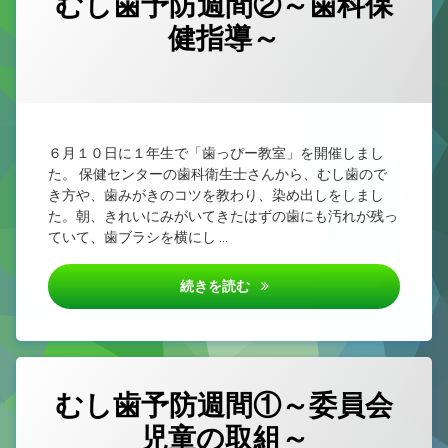
むし歯予防週間②～歯科保
健指導～
カテゴリー:
Posted on
Updated on
by
未
yougo
2026/06/25
2026/06/25
分
類
６月１０日に１年生で「歯っぴー教室」を開催しまし
た。 保健センターの歯科衛生士さんから、むし歯ので
き方や、歯みがきのコツを教わり、染め出しをしまし
た。朝、きれいにみがいてきたはずの歯にも汚れが残っ
ていて、歯ブラシを横にし …
むし歯予防週間②～歯科保健指
続きを読む
むし歯予防週間①～委員会
児童の取組～