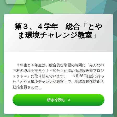
新型コロナウイルス感染症治癒報告書
小学校教育課程研究集会（県西部） 外国語活動・外国語
第３、４学年 総合「とや
ま環境チャレンジ教室」
カテゴリー:
Posted on
Updated on
by
未
1nen
2026/06/29
2026/06/29
分
類
３年生と４年生は、総合的な学習の時間に「みんなの
下村の環境を守ろう！～私たちが進める環境改善プロジ
ェクト～」に取り組んでいます。 ６月26日(金)に行っ
た「とやま環境チャレンジ教室」で、地球温暖化防止活
動推進員さんの …
第３、４学年 総合「とやま環
続きを読む