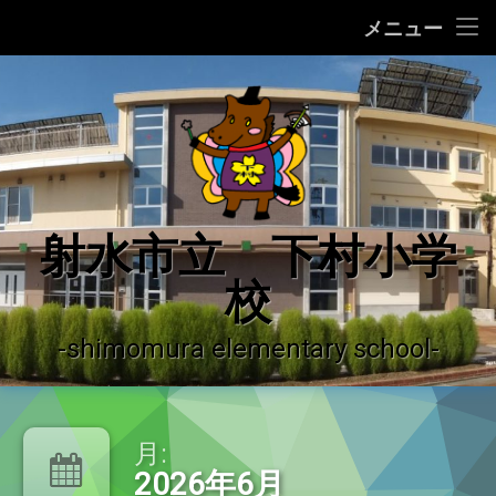
ホーム
メニュー
コ
学校の紹介
ン
テ
学校の沿革
ン
ツ
へ
学校運営の概況
ス
キ
♪ 校歌 ♪
射水市立 下村小学
ッ
プ
校
運用ガイドライン
登校許可証明書
-shimomura elementary school-
やっちーの紹介
月:
下村小学校だより
2026年6月