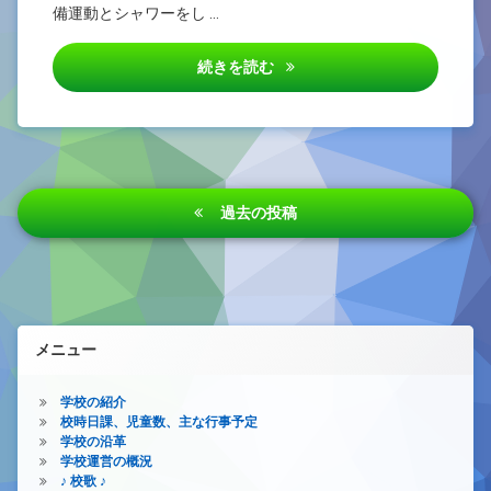
備運動とシャワーをし …
６月15日 プール開き
続きを読む
投
過去の投稿
稿
ナ
ビ
ゲ
メニュー
ー
シ
学校の紹介
校時日課、児童数、主な行事予定
ョ
学校の沿革
学校運営の概況
ン
♪ 校歌 ♪