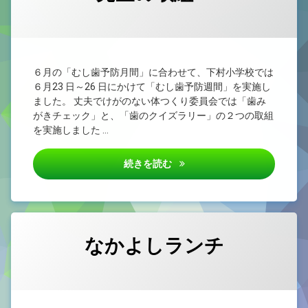
カテゴリー:
Posted on
by
未
yougo
2026/06/25
分
類
６月の「むし歯予防月間」に合わせて、下村小学校では
６月23 日～26 日にかけて「むし歯予防週間」を実施し
ました。 丈夫でけがのない体つくり委員会では「歯み
がきチェック」と、「歯のクイズラリー」の２つの取組
を実施しました …
むし歯予防週間①～委員会児童
続きを読む
なかよしランチ
カテゴリー:
Posted on
by
未
4nen
2026/06/24
分
類