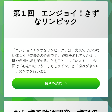
第１回 エンジョイ！きず
なリンピック
カテゴリー:
Posted on
Updated on
by
未
yougo
2026/06/25
2026/06/26
分
類
「エンジョイ！きずなリンピック」は、丈夫でけがのな
い体つくり委員会の企画です。 運動を通してなかよし
班や色団の絆を深めることを目的にしています。 今
回は「心をつなごう しもむライン」と「歯みがきリレ
ー」の２つを行いまし …
第１回 エンジョイ！きずなリ
続きを読む