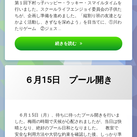
第１回下村っ子ハッピー・ラッキー・スマイルタイムを
行いました。スクールライフエンジョイ委員会の子供た
ちが、企画し準備を進めました。「縦割り班の友達とな
かよく活動し、きずなを深めよう」を目当てに、①川わ
たりゲーム ②ジェス …
第１回 下村っ子ハッピー・ラ
続きを読む
６月15日 プール開き
カテゴリー:
Posted on
by
未
admin
2026/06/15
分
類
６月１5日（月）、待ちに待ったプール開きを行いま
した。梅雨の時期で天候が心配されましたが、当日は快
晴となり、絶好のプール日和となりました。 教室で
安全な利用方法や大切な約束を確認した後、しっかり準