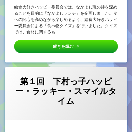
給食大好きハッピー委員会では、なかよし班の絆を深め
ることを目的に「なかよしランチ」を企画しました。食
への関心を高めながら楽しめるよう、給食大好きハッピ
ー委員会による「食べ物クイズ」を行いました。クイズ
では、食材に関するも …
なかよしランチ
続きを読む
第１回 下村っ子ハッピ
ー・ラッキー・スマイルタ
イム
カテゴリー:
Posted on
Updated on
by
未
1nen
2026/06/19
2026/06/19
分
類