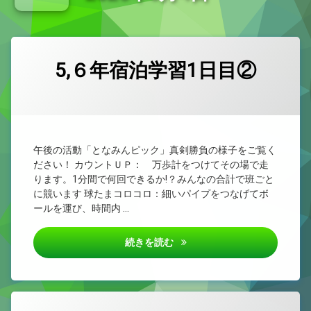
新型コロナウイルス感染症治癒報告書
小学校教育課程研究集会（県西部） 外国語活動・外国語
5,６年宿泊学習1日目②
カテゴリー:
Posted on
Updated on
by
未
admin
2026/06/04
2026/06/05
分
類
午後の活動「となみんピック」真剣勝負の様子をご覧く
ださい！ カウントＵＰ： 万歩計をつけてその場で走
ります。1分間で何回できるか!？みんなの合計で班ごと
に競います 球たまコロコロ：細いパイプをつなげてボ
ールを運び、時間内 …
5,６年宿泊学習1日目②
続きを読む