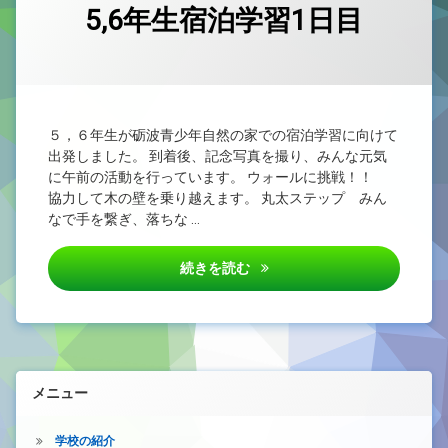
5,6年生宿泊学習1日目
カテゴリー:
Posted on
Updated on
by
未
admin
2026/06/04
2026/06/04
分
類
５，６年生が砺波青少年自然の家での宿泊学習に向けて
出発しました。 到着後、記念写真を撮り、みんな元気
に午前の活動を行っています。 ウォールに挑戦！！
協力して木の壁を乗り越えます。 丸太ステップ みん
なで手を繋ぎ、落ちな …
5,6年生宿泊学習1日目
続きを読む
メニュー
学校の紹介