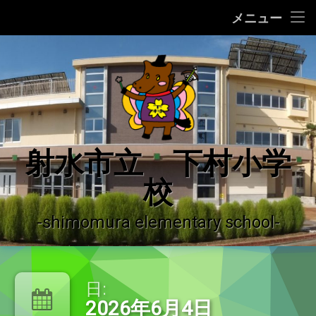
ホーム
メニュー
コ
学校の紹介
ン
テ
学校の沿革
ン
ツ
へ
学校運営の概況
ス
キ
♪ 校歌 ♪
射水市立 下村小学
ッ
プ
校
運用ガイドライン
登校許可証明書
-shimomura elementary school-
やっちーの紹介
日:
下村小学校だより
2026年6月4日