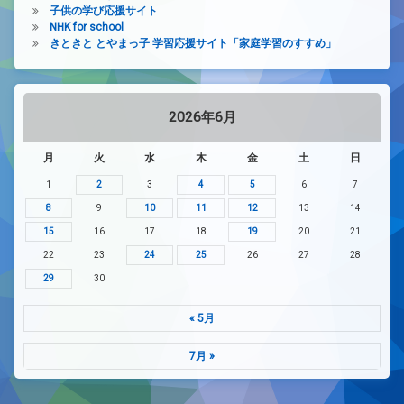
子供の学び応援サイト
NHK for school
きときと とやまっ子 学習応援サイト「家庭学習のすすめ」
2026年6月
月
火
水
木
金
土
日
1
2
3
4
5
6
7
8
9
10
11
12
13
14
15
16
17
18
19
20
21
22
23
24
25
26
27
28
29
30
« 5月
7月 »