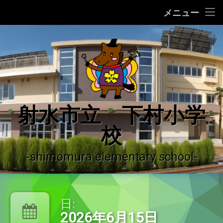
ホーム
メニュー
コ
学校の紹介
ン
テ
学校の沿革
ン
ツ
へ
学校運営の概況
ス
キ
♪ 校歌 ♪
射水市立 下村小学
ッ
プ
校
運用ガイドライン
登校許可証明書
-shimomura elementary school-
やっちーの紹介
日:
下村小学校だより
2026年6月15日