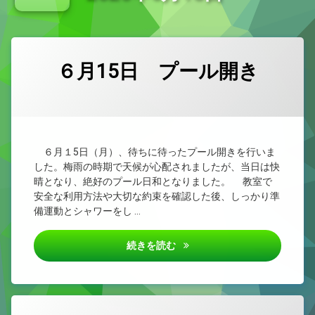
新型コロナウイルス感染症治癒報告書
小学校教育課程研究集会（県西部） 外国語活動・外国語
６月15日 プール開き
カテゴリー:
Posted on
by
未
admin
2026/06/15
分
類
６月１5日（月）、待ちに待ったプール開きを行いま
した。梅雨の時期で天候が心配されましたが、当日は快
晴となり、絶好のプール日和となりました。 教室で
安全な利用方法や大切な約束を確認した後、しっかり準
備運動とシャワーをし …
６月15日 プール開き
続きを読む