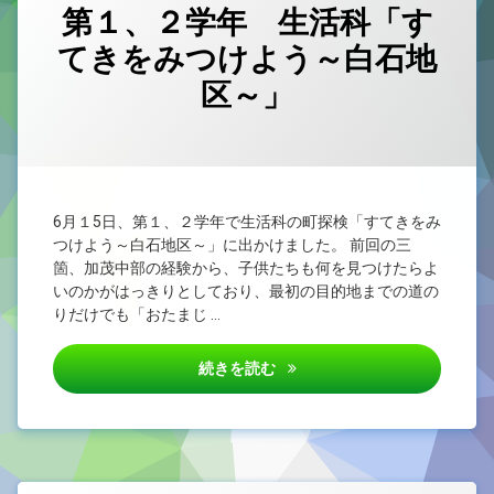
第１、２学年 生活科「す
てきをみつけよう～白石地
区～」
カテゴリー:
Posted on
Updated on
by
未
1nen
2026/06/15
2026/06/15
分
類
6月１5日、第１、２学年で生活科の町探検「すてきをみ
つけよう～白石地区～」に出かけました。 前回の三
箇、加茂中部の経験から、子供たちも何を見つけたらよ
いのかがはっきりとしており、最初の目的地までの道の
りだけでも「おたまじ …
第１、２学年 生活科「すてき
続きを読む