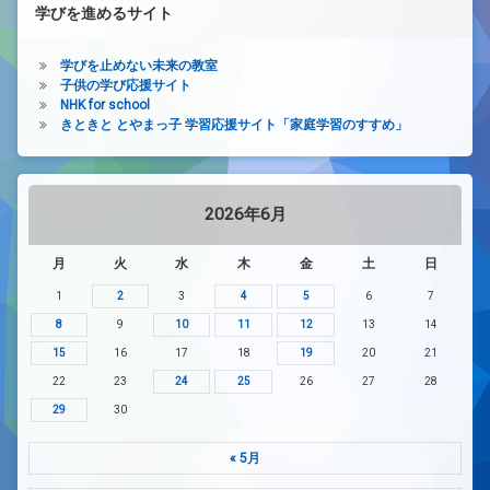
学びを進めるサイト
学びを止めない未来の教室
子供の学び応援サイト
NHK for school
きときと とやまっ子 学習応援サイト「家庭学習のすすめ」
2026年6月
月
火
水
木
金
土
日
1
2
3
4
5
6
7
8
9
10
11
12
13
14
15
16
17
18
19
20
21
22
23
24
25
26
27
28
29
30
« 5月