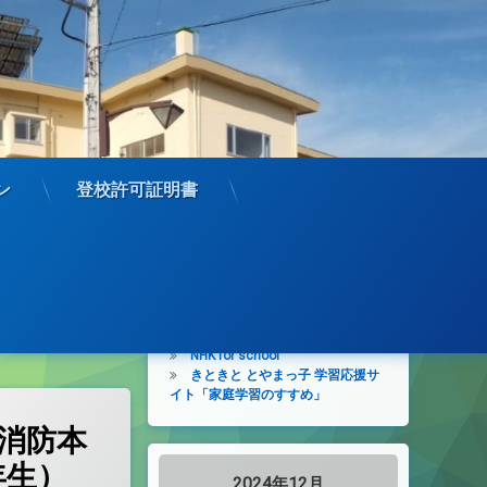
ン
登校許可証明書
学びを進めるサイト
学びを止めない未来の教室
子供の学び応援サイト
NHK for school
きときと とやまっ子 学習応援サ
イト「家庭学習のすすめ」
水消防本
年生）
2024年12月