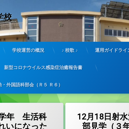
学校
学校運営の概況
♪ 校歌 ♪
運用ガイドライ
新型コロナウイルス感染症治癒報告書
:
2024年12月18日
・外国語科部会（Ｒ５ Ｒ６）
学年 生活科
12月18日射
れいになった
部見学（３