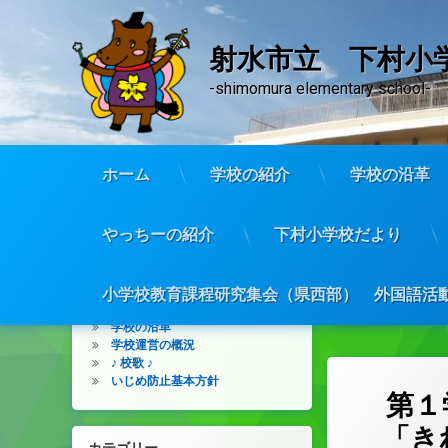
射水市立 下村小
-shimomura elementary school-
ホーム
学校の紹介
学校の沿革
コ
ン
やっちーの紹介
下村小学校だより
メニュー
テ
日
ン
ツ
学校の紹介
小学校教育課程研究集会（県西部） 外国語活動
校時日課、児童数、主な行事予定
へ
学校の沿革
ス
学校運営の概況
キ
♪ 校歌 ♪
ッ
いじめ防止基本方針
プ
第１
「き