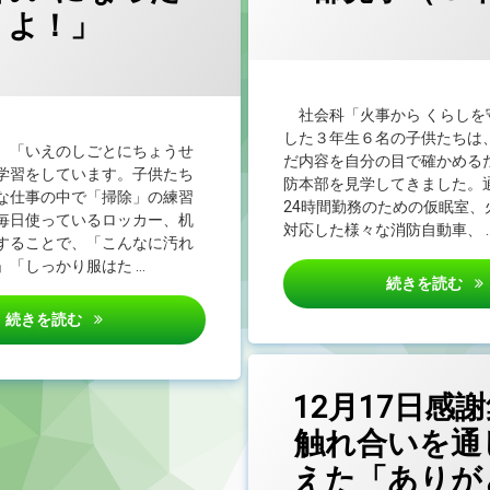
よ！」
カテゴリー
Posted 
by
未
admin
分
類
カテゴリー:
Posted on
by
１
1nen
2024/12/18
年
生
社会科「火事から くらしを
した３年生６名の子供たちは
、「いえのしごとにちょうせ
だ内容を自分の目で確かめる
学習をしています。子供たち
防本部を見学してきました。
な仕事の中で「掃除」の練習
24時間勤務のための仮眠室、
毎日使っているロッカー、机
対応した様々な消防自動車、 
することで、「こんなに汚れ
」「しっかり服はた …
1
続きを読む
第１学年 生活科「きれいになったよ！」
続きを読む
12月17日感
触れ合いを通
えた「ありが