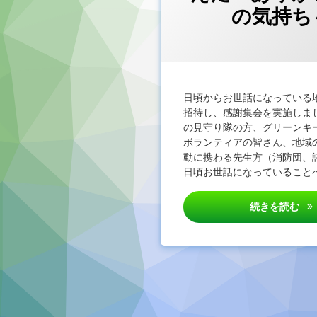
の気持ち
カテゴリー
Posted 
Updated
by
未
admin
分
類
日頃からお世話になっている
招待し、感謝集会を実施しま
の見守り隊の方、グリーンキ
ボランティアの皆さん、地域
動に携わる先生方（消防団、
日頃お世話になっていることへ
1
続きを読む