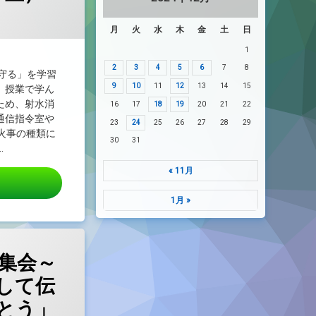
:
on
2024/12/18
月
火
水
木
金
土
日
1
2
3
4
5
6
7
8
守る」を学習
9
10
11
12
13
14
15
、授業で学ん
ため、射水消
16
17
18
19
20
21
22
通信指令室や
23
24
25
26
27
28
29
火事の種類に
30
31
…
« 11月
2月18日射水消防本部見学（３年生）
1月 »
謝集会～
して伝
とう」