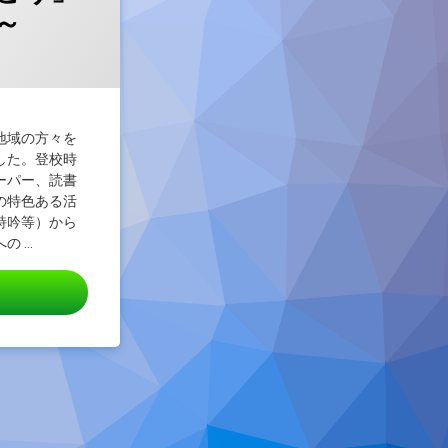
～
:
on
 on
2024/12/18
2024/12/18
地域の方々を
した。登校時
ーパー、読書
の特色ある活
詩吟等）から
の …
2月17日感謝集会～触れ合いを通して伝えた「ありがとう」の気持ち～