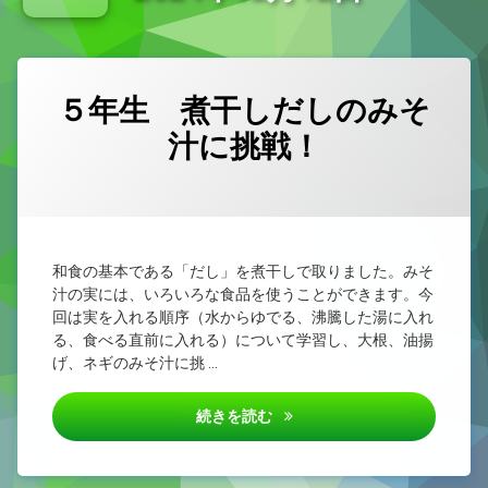
新型コロナウイルス感染症治癒報告書
小学校教育課程研究集会（県西部） 外国語活動・外国語
５年生 煮干しだしのみそ
汁に挑戦！
カテゴリー:
Posted on
by
未
admin
2024/12/12
分
類
和食の基本である「だし」を煮干しで取りました。みそ
汁の実には、いろいろな食品を使うことができます。今
回は実を入れる順序（水からゆでる、沸騰した湯に入れ
る、食べる直前に入れる）について学習し、大根、油揚
げ、ネギのみそ汁に挑 …
５年生 煮干しだしのみそ汁に
続きを読む