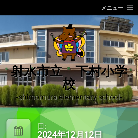
ホーム
メニュー
コ
学校の紹介
ン
テ
学校の沿革
ン
ツ
へ
学校運営の概況
ス
キ
♪ 校歌 ♪
射水市立 下村小学
ッ
プ
校
運用ガイドライン
登校許可証明書
-shimomura elementary school-
やっちーの紹介
日:
下村小学校だより
2024年12月12日