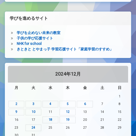
学びを進めるサイト
学びを止めない未来の教室
子供の学び応援サイト
NHK for school
きときと とやまっ子 学習応援サイト「家庭学習のすすめ」
2024年12月
月
火
水
木
金
土
日
1
2
3
4
5
6
7
8
9
10
11
12
13
14
15
16
17
18
19
20
21
22
23
24
25
26
27
28
29
30
31