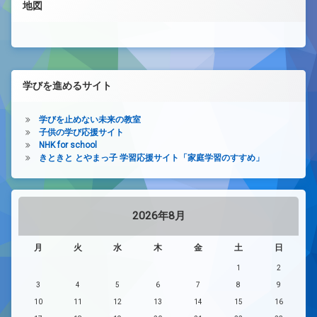
地図
学びを進めるサイト
学びを止めない未来の教室
子供の学び応援サイト
NHK for school
きときと とやまっ子 学習応援サイト「家庭学習のすすめ」
2026年8月
月
火
水
木
金
土
日
1
2
3
4
5
6
7
8
9
10
11
12
13
14
15
16