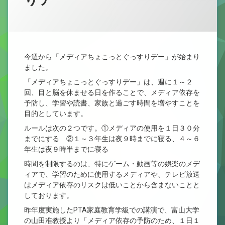
新型コロナウイルス感染症治癒報告書
カテゴリー:
Posted on
by
未
yougo
2026/05/29
小学校教育課程研究集会（県西部） 外国語活動・外国語
分
類
今週から「メディアちょこっとぐっすりデー」が始まり
ました。
「メディアちょこっとぐっすりデー」は、週に１～２
回、目と脳を休ませる日を作ることで、メディア依存を
予防し、学習や読書、家族と過ごす時間を増やすことを
目的としています。
ルールは次の２つです。①メディアの使用を１日３０分
までにする ②１～３年生は夜９時までに寝る、４～６
年生は夜９時半までに寝る
時間を制限するのは、特にゲーム・動画等の娯楽のメデ
ィアで、学習のために使用するメディアや、テレビ放送
はメディア依存のリスクは低いことから含まないことと
しております。
昨年度実施したPTA家庭教育学級での講演で、富山大学
の山田准教授より「メディア依存の予防のため、１日１