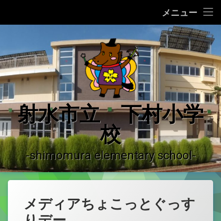
ホーム
メニュー
コ
学校の紹介
ン
テ
学校の沿革
ン
ツ
へ
学校運営の概況
ス
キ
♪ 校歌 ♪
射水市立 下村小学
ッ
プ
校
運用ガイドライン
登校許可証明書
-shimomura elementary school-
やっちーの紹介
下村小学校だより
メディアちょこっとぐっす
りデー