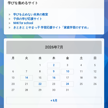
学びを進めるサイト
学びを止めない未来の教室
子供の学び応援サイト
NHK for school
きときと とやまっ子 学習応援サイト「家庭学習のすすめ」
2026年7月
月
火
水
木
金
土
日
1
2
3
4
5
6
7
8
9
10
11
12
13
14
15
16
17
18
19
20
21
22
23
24
25
26
27
28
29
30
31
« 6月