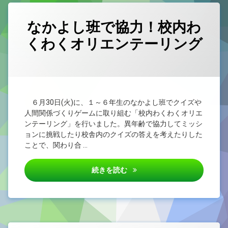
なかよし班で協力！校内わ
くわくオリエンテーリング
カテゴリー:
Posted on
by
未
1nen
2026/07/02
分
類
６月30日(火)に、１～６年生のなかよし班でクイズや
人間関係づくりゲームに取り組む「校内わくわくオリエ
ンテーリング」を行いました。異年齢で協力してミッシ
ョンに挑戦したり校舎内のクイズの答えを考えたりした
ことで、関わり合 …
なかよし班で協力！校内わくわ
続きを読む