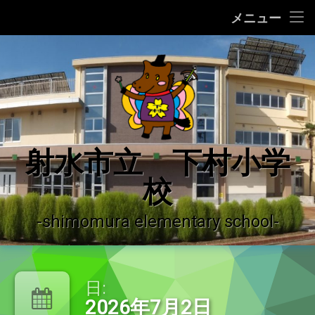
ホーム
メニュー
コ
学校の紹介
ン
テ
学校の沿革
ン
ツ
へ
学校運営の概況
ス
キ
♪ 校歌 ♪
射水市立 下村小学
ッ
プ
校
運用ガイドライン
登校許可証明書
-shimomura elementary school-
やっちーの紹介
日:
下村小学校だより
2026年7月2日