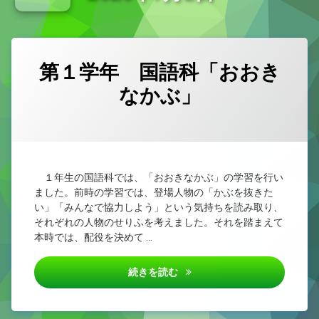
新型コロナウイルス感染症治癒報告書
小学校教育課程研究集会（県西部） 外国語活動・外国語
第１学年 国語科「おおき
なかぶ」
カテゴリー:
Posted on
Updated on
by
未
1nen
2026/07/02
2026/07/02
分
類
１年生の国語科では、「おおきなかぶ」の学習を行い
ました。前時の学習では、登場人物の「かぶを抜きた
い」「みんなで協力しよう」という気持ちを読み取り、
それぞれの人物のせりふを考えました。それを踏まえて
本時では、配役を決めて …
第１学年 国語科「おおきなか
続きを読む