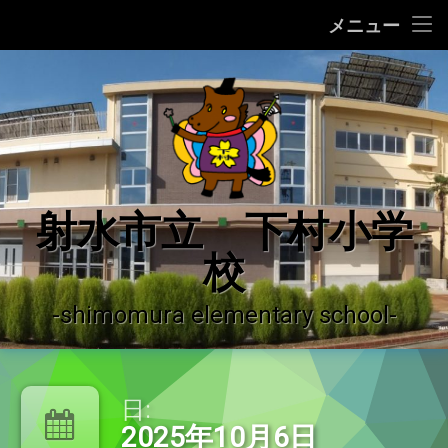
ホーム
メニュー
コ
学校の紹介
ン
テ
学校の沿革
ン
ツ
へ
学校運営の概況
ス
キ
♪ 校歌 ♪
射水市立 下村小学
ッ
プ
校
運用ガイドライン
登校許可証明書
-shimomura elementary school-
やっちーの紹介
日:
下村小学校だより
2025年10月6日