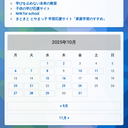
学びを止めない未来の教室
子供の学び応援サイト
NHK for school
きときと とやまっ子 学習応援サイト「家庭学習のすすめ」
2025年10月
月
火
水
木
金
土
日
1
2
3
4
5
6
7
8
9
10
11
12
13
14
15
16
17
18
19
20
21
22
23
24
25
26
27
28
29
30
31
« 9月
11月 »