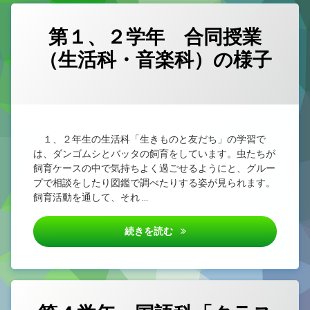
第１、２学年 合同授業
（生活科・音楽科）の様子
カテゴリー:
Posted on
Updated on
by
未
1nen
2025/10/06
2025/10/06
分
類
１、２年生の生活科「生きものと友だち」の学習で
は、ダンゴムシとバッタの飼育をしています。虫たちが
飼育ケースの中で気持ちよく過ごせるようにと、グルー
プで相談をしたり図鑑で調べたりする姿が見られます。
飼育活動を通して、それ …
第１、２学年 合同授業（生活
続きを読む