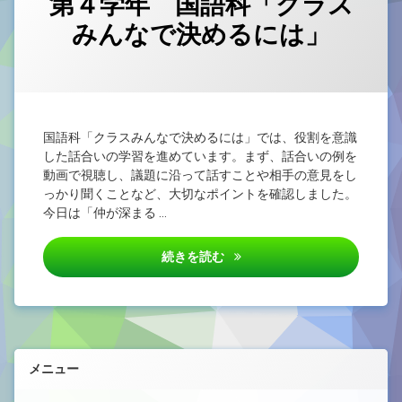
第４学年 国語科「クラス
みんなで決めるには」
カテゴリー:
Posted on
by
未
4nen
2025/10/06
分
類
国語科「クラスみんなで決めるには」では、役割を意識
した話合いの学習を進めています。まず、話合いの例を
動画で視聴し、議題に沿って話すことや相手の意見をし
っかり聞くことなど、大切なポイントを確認しました。
今日は「仲が深まる …
第４学年 国語科「クラスみん
続きを読む
メニュー